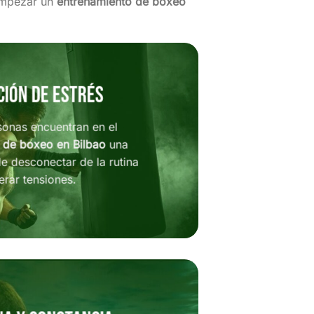
empezar un
entrenamiento de boxeo
ción de estrés
onas encuentran en el
 de boxeo en Bilbao
una
e desconectar de la rutina
berar tensiones.