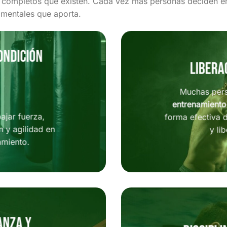
s completos que existen. Cada vez más personas deciden 
y mentales que aporta.
ondición
Libera
Muchas pers
entrenamiento
ajar fuerza,
forma efectiva d
n y agilidad en
y li
amiento.
anza y