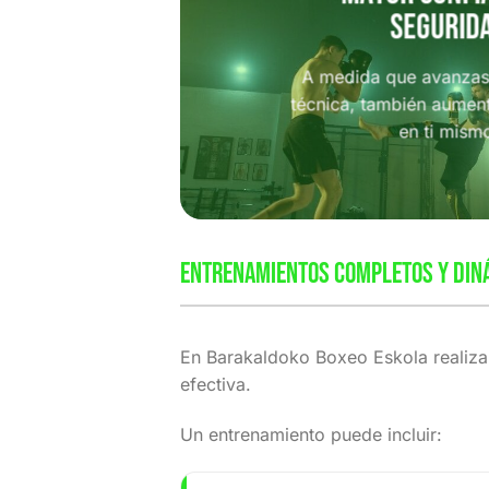
segurid
A medida que avanzas 
técnica, también aument
en ti mism
ENTRENAMIENTOS COMPLETOS Y DIN
En Barakaldoko Boxeo Eskola realiza
efectiva.
Un entrenamiento puede incluir: