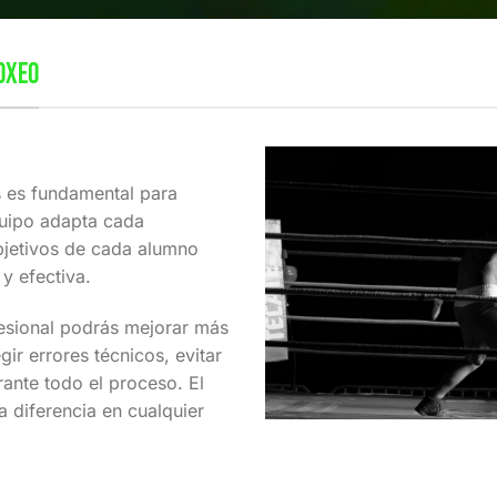
OXEO
s es fundamental para
quipo adapta cada
bjetivos de cada alumno
y efectiva.
esional podrás mejorar más
ir errores técnicos, evitar
rante todo el proceso. El
 diferencia en cualquier