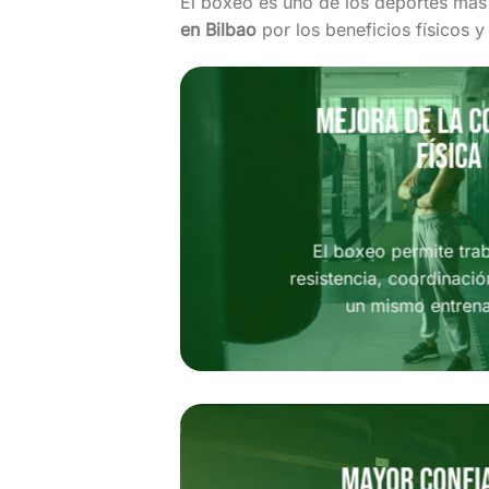
El boxeo es uno de los deportes má
en Bilbao
por los beneficios físicos 
Mejora de la c
física
El boxeo permite trab
resistencia, coordinació
un mismo entren
Mayor confi