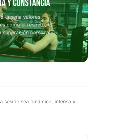
na y constancia
eo enseña valores
es como el respeto, el
a superación personal.
 sesión sea dinámica, intensa y