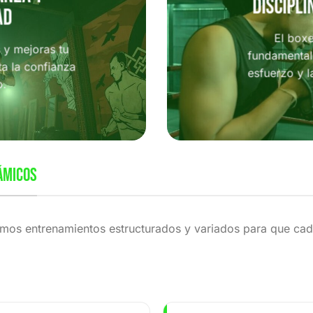
Discipli
ad
El box
y mejoras tu
fundamental
a la confianza
esfuerzo y l
o.
ÁMICOS
mos entrenamientos estructurados y variados para que cada