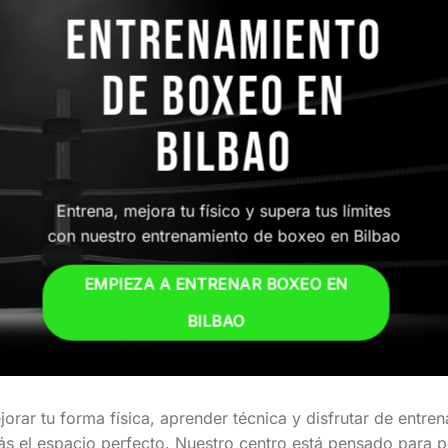
ENTRENAMIENTO
DE BOXEO EN
BILBAO
Entrena, mejora tu físico y supera tus límites
con nuestro entrenamiento de boxeo en Bilbao
EMPIEZA A ENTRENAR BOXEO EN
BILBAO
orar tu forma física, aprender técnica y disfrutar de entre
s el espacio perfecto. Nuestro centro está pensado para p