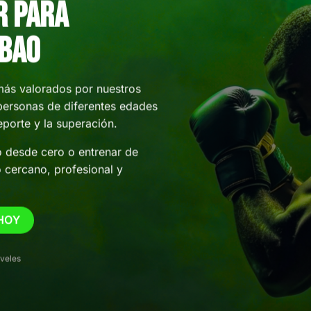
r para
lbao
más valorados por nuestros
personas de diferentes edades
porte y la superación.
o desde cero o entrenar de
 cercano, profesional y
HOY
iveles